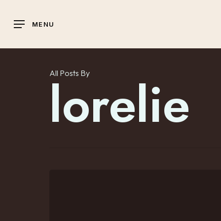
Skip
to
MENU
main
content
All Posts By
lorelie