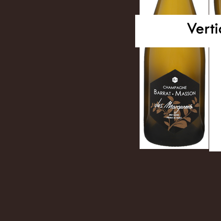
Les Champagnes Barra
récolte, des vendange