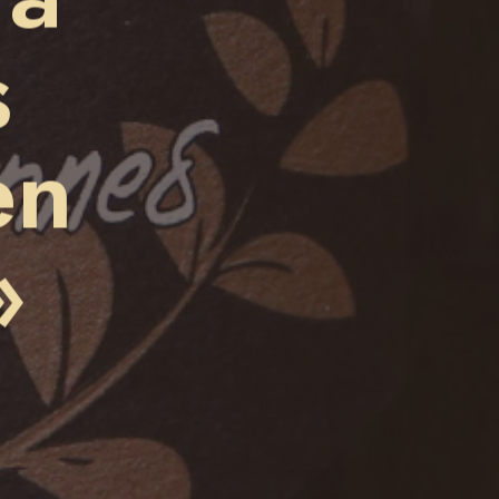
s
en
»