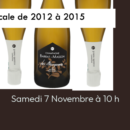
Samedi 7 Novembre à 10 h
t-Masson vous invitent à décourvrir les Margannes à t
s 2012 aux vendanges 2015 !