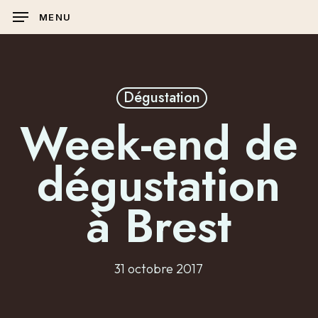
Skip
MENU
to
main
content
Dégustation
Week-end de
dégustation
à Brest
31 octobre 2017